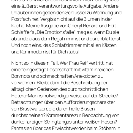
eine äußerst verantwortungsvolle Aufgabe. Andere
Urlauberinnen geben den Schlüssel zu Wohnung und
Postfach her.
Vergiss nicht auf die Blumen in der
Küche. Meine Ausgabe von Cheryl Benard und Edit
Schlaffer’s „Die Emotionsfalle“ mag es, wenn Du sie
ab und zu aus dem Regal nimmst und durchblätterst.
Und noch eins: das Schlafzimmer mit allen Kästen
und Kommoden ist für Dich tabu!
Nicht so in diesem Fall. Wer Frau Reif vertritt, hat
eine feingeistige Leserschaft mit vitaminreichen
Bonmots und schmackhaften Anekdoten zu
verwöhnen. Bleibt damit die Beschreibung der
alltäglichen Gedanken des durchschnittlichen
Hetero-Manns notwendigerweise auf der Strecke?
Betrachtungen über den Aufforderungscharakter
von Brustwarzen, die durch helle Blusen
durchscheinen? Kommentare zur Beobachtung von
dunkelfarbigen Stringtangas unter weißen Hosen?
Fantasien über das Erwischtwerden beim Stöbern in