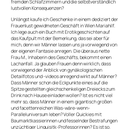
fremden Schlafzimmern und die selbstverständlich
lustvollen Konsequenzen?
Unlängst kaufe ich Geschenke in einem dediziert der
Frauenlust gewidmeten Geschäft in Wien Mariahilf.
Ich lege auch ein Buch mit Erotikgeschichten auf
das Kaufpult mit der Bemerkung, das sei aber für
mich, denn wir Männer lassen uns ja vorwiegend von
der eigenen Fantasie anregen. Die überaus nette
Frau M., Inhaberin des Geschäfts, bekommt einen
Lachanfall. Ja glauben Frauen denn wirklich, dass
vorwiegend der Anblick von gynäkologischen
Detailfotos und -videos anregend wirkt auf Männer?
Dass Männer schon die Eckpunkte eines auf die
Spitze gestellten gleichschenkeligen Dreiecks zum
Drink nach Hause einladen wollen? Ist es nicht viel
mehr so, dass Männer in einem gigantisch großen
und facettenreichen Was-wäre-wenn-
Paralleluniversum leben? Voller Quickies mit
Baumarktkassierinnen und fesselnder Bestrafungen
unzüchtiger Linguisitk-Professorinnen? Es ist so.