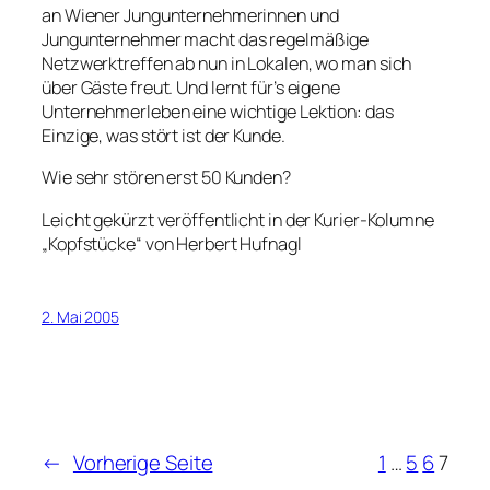
an Wiener Jungunternehmerinnen und
Jungunternehmer macht das regelmäßige
Netzwerktreffen ab nun in Lokalen, wo man sich
über Gäste freut. Und lernt für’s eigene
Unternehmerleben eine wichtige Lektion: das
Einzige, was stört ist der Kunde.
Wie sehr stören erst 50 Kunden?
Leicht gekürzt veröffentlicht in der Kurier-Kolumne
„Kopfstücke“ von Herbert Hufnagl
2. Mai 2005
←
Vorherige Seite
1
…
5
6
7