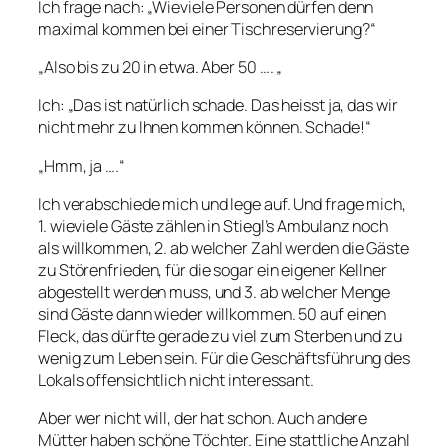
Ich frage nach: „Wieviele Personen dürfen denn
maximal kommen bei einer Tischreservierung?“
„Also bis zu 20 in etwa. Aber 50 …. „
Ich: „Das ist natürlich schade. Das heisst ja, das wir
nicht mehr zu Ihnen kommen können. Schade!“
„Hmm, ja ….“
Ich verabschiede mich und lege auf. Und frage mich,
1. wieviele Gäste zählen in Stiegl’s Ambulanz noch
als willkommen, 2. ab welcher Zahl werden die Gäste
zu Störenfrieden, für die sogar ein eigener Kellner
abgestellt werden muss, und 3. ab welcher Menge
sind Gäste dann wieder willkommen. 50 auf einen
Fleck, das dürfte gerade zu viel zum Sterben und zu
wenig zum Leben sein. Für die Geschäftsführung des
Lokals offensichtlich nicht interessant.
Aber wer nicht will, der hat schon. Auch andere
Mütter haben schöne Töchter. Eine stattliche Anzahl