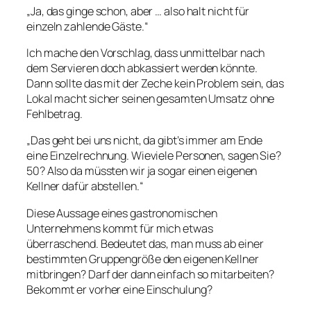
„Ja, das ginge schon, aber … also halt nicht für
einzeln zahlende Gäste.“
Ich mache den Vorschlag, dass unmittelbar nach
dem Servieren doch abkassiert werden könnte.
Dann sollte das mit der Zeche kein Problem sein, das
Lokal macht sicher seinen gesamten Umsatz ohne
Fehlbetrag.
„Das geht bei uns nicht, da gibt’s immer am Ende
eine Einzelrechnung. Wieviele Personen, sagen Sie?
50? Also da müssten wir ja sogar einen eigenen
Kellner dafür abstellen.“
Diese Aussage eines gastronomischen
Unternehmens kommt für mich etwas
überraschend. Bedeutet das, man muss ab einer
bestimmten Gruppengröße den eigenen Kellner
mitbringen? Darf der dann einfach so mitarbeiten?
Bekommt er vorher eine Einschulung?