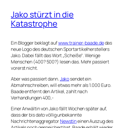
Jako stürzt in die
Katastrophe
Ein Blogger beklagt auf
www.trainer-baade.de
das
neue Logo des deutschen Sportartikelherstellers
Jako. Dabei fällt das Wort „Scheiße“. Wenige
Menschen (400? 500?) lesen das. Mehr passiert
vorerst nicht.
Aber was passiert dann.
Jako
sendet ein
Abmahnschreiben, will etwas mehr als 1.000 Euro.
Baade entfernt den Artikel, zahlt nach
Verhandlungen 400,-
Einer Anwältin von Jako fällt Wochen später auf,
dass der bis dato völlig unbekannte
Nachrichtenaggregator
Newstin
einen Auszug des
Artikels noch gespeichert hat. Baade erhält wieder