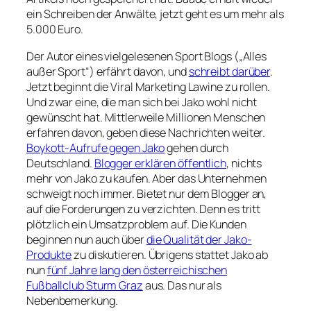
ein Schreiben der Anwälte, jetzt geht es um mehr als
5.000 Euro.
Der Autor eines vielgelesenen Sport Blogs („Alles
außer Sport“) erfährt davon, und
schreibt darüber
.
Jetzt beginnt die Viral Marketing Lawine zu rollen.
Und zwar eine, die man sich bei Jako wohl nicht
gewünscht hat. Mittlerweile Millionen Menschen
erfahren davon, geben diese Nachrichten weiter.
Boykott-Aufrufe gegen Jako
gehen durch
Deutschland.
Blogger erklären öffentlich
, nichts
mehr von Jako zu kaufen. Aber das Unternehmen
schweigt noch immer. Bietet nur dem Blogger an,
auf die Forderungen zu verzichten. Denn es tritt
plötzlich ein Umsatzproblem auf. Die Kunden
beginnen nun auch über
die Qualität der Jako-
Produkte
zu diskutieren. Übrigens stattet Jako ab
nun
fünf Jahre lang den österreichischen
Fußballclub Sturm Graz
aus. Das nur als
Nebenbemerkung.