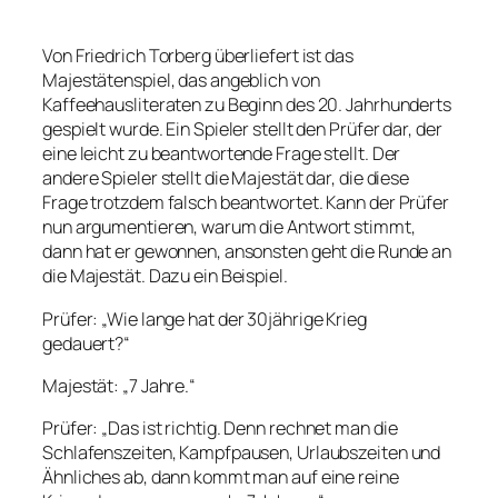
Von Friedrich Torberg überliefert ist das
Majestätenspiel, das angeblich von
Kaffeehausliteraten zu Beginn des 20. Jahrhunderts
gespielt wurde. Ein Spieler stellt den Prüfer dar, der
eine leicht zu beantwortende Frage stellt. Der
andere Spieler stellt die Majestät dar, die diese
Frage trotzdem falsch beantwortet. Kann der Prüfer
nun argumentieren, warum die Antwort stimmt,
dann hat er gewonnen, ansonsten geht die Runde an
die Majestät. Dazu ein Beispiel.
Prüfer:
„Wie lange hat der 30jährige Krieg
gedauert?“
Majestät:
„7 Jahre.“
Prüfer:
„Das ist richtig. Denn rechnet man die
Schlafenszeiten, Kampfpausen, Urlaubszeiten und
Ähnliches ab, dann kommt man auf eine reine