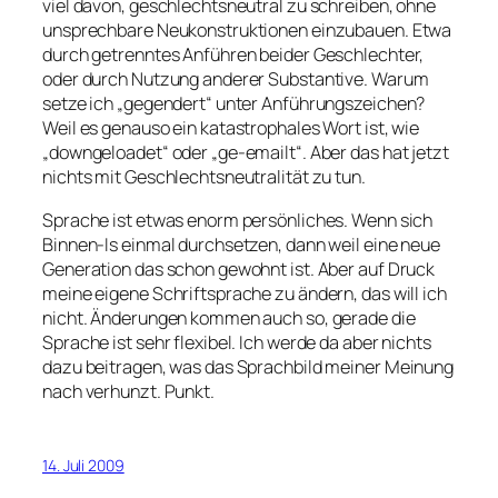
viel davon, geschlechtsneutral zu schreiben, ohne
unsprechbare Neukonstruktionen einzubauen. Etwa
durch getrenntes Anführen beider Geschlechter,
oder durch Nutzung anderer Substantive. Warum
setze ich „gegendert“ unter Anführungszeichen?
Weil es genauso ein katastrophales Wort ist, wie
„downgeloadet“ oder „ge-emailt“. Aber das hat jetzt
nichts mit Geschlechtsneutralität zu tun.
Sprache ist etwas enorm persönliches. Wenn sich
Binnen-Is einmal durchsetzen, dann weil eine neue
Generation das schon gewohnt ist. Aber auf Druck
meine eigene Schriftsprache zu ändern, das will ich
nicht. Änderungen kommen auch so, gerade die
Sprache ist sehr flexibel. Ich werde da aber nichts
dazu beitragen, was das Sprachbild meiner Meinung
nach verhunzt. Punkt.
14. Juli 2009