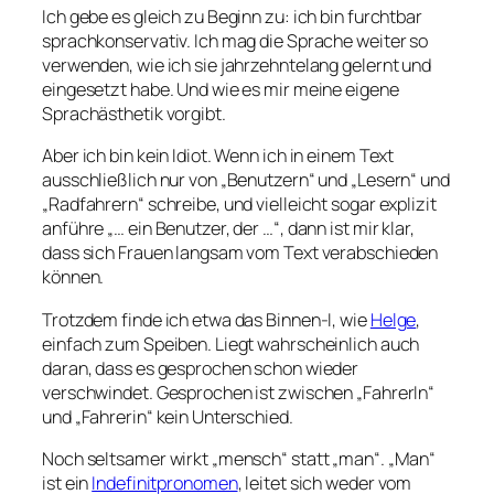
Ich gebe es gleich zu Beginn zu: ich bin furchtbar
sprachkonservativ. Ich mag die Sprache weiter so
verwenden, wie ich sie jahrzehntelang gelernt und
eingesetzt habe. Und wie es mir meine eigene
Sprachästhetik vorgibt.
Aber ich bin kein Idiot. Wenn ich in einem Text
ausschließlich nur von „Benutzern“ und „Lesern“ und
„Radfahrern“ schreibe, und vielleicht sogar explizit
anführe „… ein Benutzer, der …“, dann ist mir klar,
dass sich Frauen langsam vom Text verabschieden
können.
Trotzdem finde ich etwa das Binnen-I, wie
Helge
,
einfach zum Speiben. Liegt wahrscheinlich auch
daran, dass es gesprochen schon wieder
verschwindet. Gesprochen ist zwischen „FahrerIn“
und „Fahrerin“ kein Unterschied.
Noch seltsamer wirkt „mensch“ statt „man“. „Man“
ist ein
Indefinitpronomen
, leitet sich weder vom