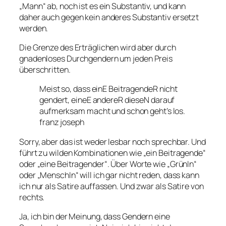
„Mann“ ab, noch ist es ein Substantiv, und kann
daher auch gegen kein anderes Substantiv ersetzt
werden.
Die Grenze des Erträglichen wird aber durch
gnadenloses Durchgendern um jeden Preis
überschritten.
Meist so, dass einE BeitragendeR nicht
gendert, eineE andereR dieseN darauf
aufmerksam macht und schon geht’s los.
franz joseph
Sorry, aber das ist weder lesbar noch sprechbar. Und
führt zu wilden Kombinationen wie „ein Beitragende“
oder „eine Beitragender“. Über Worte wie „GrünIn“
oder „MenschIn“ will ich gar nicht reden, dass kann
ich nur als Satire auffassen. Und zwar als Satire von
rechts.
Ja, ich bin der Meinung, dass Gendern eine