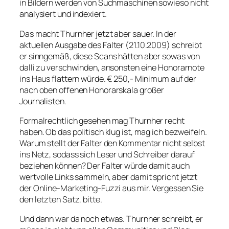
in Bildern werden von Suchmaschinen sowieso nicht
analysiert und indexiert.
Das macht Thurnher jetzt aber sauer. In der
aktuellen Ausgabe des
Falter
(21.10.2009) schreibt
er sinngemäß, diese Scans hätten aber sowas von
dalli zu verschwinden, ansonsten eine Honorarnote
ins Haus flattern würde. € 250,- Minimum auf der
nach oben offenen Honorarskala großer
Journalisten.
Formalrechtlich gesehen mag Thurnher recht
haben. Ob das politisch klug ist, mag ich bezweifeln.
Warum stellt der Falter den Kommentar nicht selbst
ins Netz, sodass sich Leser und Schreiber darauf
beziehen können? Der
Falter
würde damit auch
wertvolle Links sammeln, aber damit spricht jetzt
der Online-Marketing-Fuzzi aus mir. Vergessen Sie
den letzten Satz, bitte.
Und dann war da noch etwas. Thurnher schreibt, er