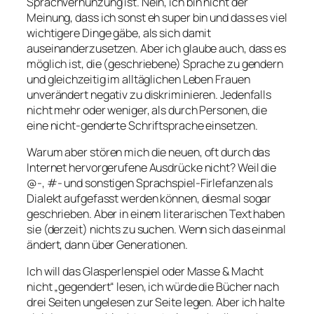
Sprachverhunzung ist. Nein, ich bin nicht der
Meinung, dass ich sonst eh super bin und dass es viel
wichtigere Dinge gäbe, als sich damit
auseinanderzusetzen. Aber ich glaube auch, dass es
möglich ist, die (geschriebene) Sprache zu gendern
und gleichzeitig im alltäglichen Leben Frauen
unverändert negativ zu diskriminieren. Jedenfalls
nicht mehr oder weniger, als durch Personen, die
eine nicht-genderte Schriftsprache einsetzen.
Warum aber stören mich die neuen, oft durch das
Internet hervorgerufene Ausdrücke nicht? Weil die
@-, #- und sonstigen Sprachspiel-Firlefanzen als
Dialekt aufgefasst werden können, diesmal sogar
geschrieben. Aber in einem literarischen Text haben
sie (derzeit) nichts zu suchen. Wenn sich das einmal
ändert, dann über Generationen.
Ich will das Glasperlenspiel oder Masse & Macht
nicht „gegendert“ lesen, ich würde die Bücher nach
drei Seiten ungelesen zur Seite legen. Aber ich halte