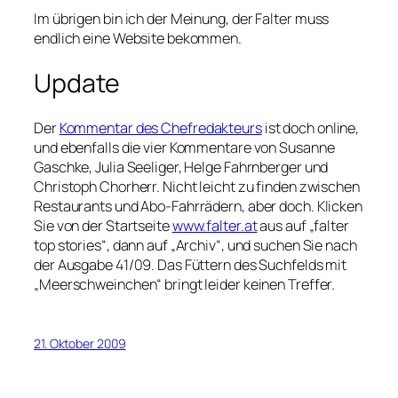
Im übrigen bin ich der Meinung, der
Falter
muss
endlich eine Website bekommen.
Update
Der
Kommentar des Chefredakteurs
ist doch online,
und ebenfalls die vier Kommentare von Susanne
Gaschke, Julia Seeliger, Helge Fahrnberger und
Christoph Chorherr. Nicht leicht zu finden zwischen
Restaurants und Abo-Fahrrädern, aber doch. Klicken
Sie von der Startseite
www.falter.at
aus auf „falter
top stories“, dann auf „Archiv“, und suchen Sie nach
der Ausgabe 41/09. Das Füttern des Suchfelds mit
„Meerschweinchen“ bringt leider keinen Treffer.
21. Oktober 2009