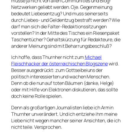
müsse ja nicht von allen Communities und Blog-
Netzwerken geliebt werden. Oje. Gegenmeinung
bedeutet Liebesentzug? Und muss seinerseits
durch Liebes- und Geldentzug bestraft werden? Wie
darf man sich die
Falter
-Redaktionssitzungen
vorstellen? In der Mitte des Tisches ein Riesenpaket
Taschentücher? Gehaltskürzung für Redakteure, die
anderer Meinung sind mit Beharrungsbeschluß?
Ich hoffe, dass Thurnher nicht zum
Michael
Fleischhacker der österreichischen Blogszene
wird.
Besser ausgedrückt: zum Gottseibeiuns der
politisch interessierten und wachen Menschen.
Denn ob die nun auf toten Bäumen (danke, Helge)
oder mit Hilfe von Elektronen diskutieren, das sollte
doch keine Rolle spielen.
Denn als großartigen Journalisten liebe ich Armin
Thurnher unverändert. Und ich entziehe ihm meine
Liebe nicht wegen mancher seiner Ansichten, die ich
nicht teile. Versprochen.