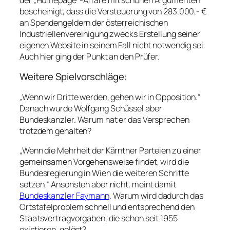
bescheinigt, dass die Versteuerung von 283.000,- €
an Spendengeldern der österreichischen
Industriellenvereinigung zwecks Erstellung seiner
eigenen Website in seinem Fall nicht notwendig sei.
Auch hier ging der Punkt an den Prüfer.
Weitere Spielvorschläge:
„Wenn wir Dritte werden, gehen wir in Opposition.“
Danach wurde Wolfgang Schüssel aber
Bundeskanzler. Warum hat er das Versprechen
trotzdem gehalten?
„Wenn die Mehrheit der Kärntner Parteien zu einer
gemeinsamen Vorgehensweise findet, wird die
Bundesregierung in Wien die weiteren Schritte
setzen.“ Ansonsten aber nicht, meint damit
Bundeskanzler Faymann
. Warum wird dadurch das
Ortstafelproblem schnell und entsprechend den
Staatsvertragvorgaben, die schon seit 1955
existieren, gelöst?