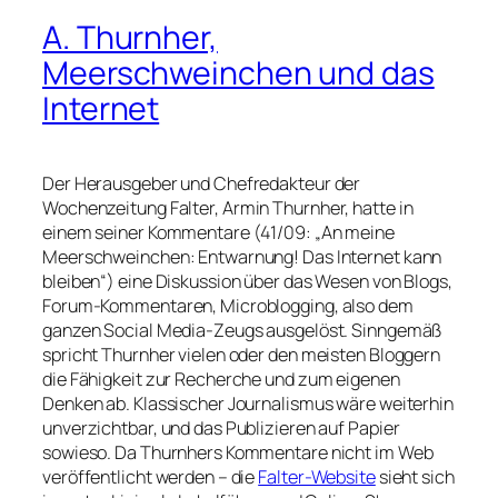
A. Thurnher,
Meerschweinchen und das
Internet
Der Herausgeber und Chefredakteur der
Wochenzeitung
Falter
, Armin Thurnher, hatte in
einem seiner Kommentare (41/09: „An meine
Meerschweinchen: Entwarnung! Das Internet kann
bleiben“) eine Diskussion über das Wesen von Blogs,
Forum-Kommentaren, Microblogging, also dem
ganzen Social Media-Zeugs ausgelöst. Sinngemäß
spricht Thurnher vielen oder den meisten Bloggern
die Fähigkeit zur Recherche und zum eigenen
Denken ab. Klassischer Journalismus wäre weiterhin
unverzichtbar, und das Publizieren auf Papier
sowieso. Da Thurnhers Kommentare nicht im Web
veröffentlicht werden – die
Falter-Website
sieht sich