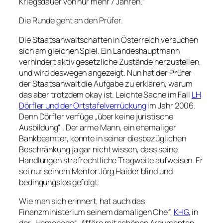
Kriegsdauer von nur mehr 7 Jahren.“
Die Runde geht an den Prüfer.
Die Staatsanwaltschaften in Österreich versuchen
sich am gleichen Spiel. Ein Landeshauptmann
verhindert aktiv gesetzliche Zustände herzustellen,
und wird deswegen angezeigt. Nun hat
der Prüfer
der Staatsanwalt die Aufgabe zu erklären, warum
das aber trotzdem okay ist. Leichte Sache im Fall
LH
Dörfler und der Ortstafelverrückung
im Jahr 2006.
Denn Dörfler verfüge „über keine juristische
Ausbildung“ . Der arme Mann, ein ehemaliger
Bankbeamter, konnte in seiner diesbezüglichen
Beschränkung ja gar nicht wissen, dass seine
Handlungen strafrechtliche Tragweite aufweisen. Er
sei nur seinem Mentor Jörg Haider blind und
bedingungslos gefolgt.
Wie man sich erinnert, hat auch das
Finanzministerium seinem damaligen Chef,
KHG
, in
der „Homepage“-Affäre mit schönen Argumenten