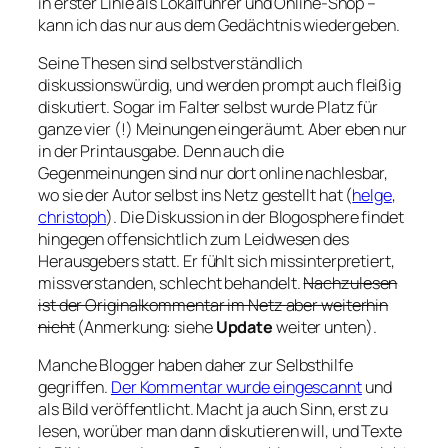
in erster Linie als Lokalführer und Online-Shop –
kann ich das nur aus dem Gedächtnis wiedergeben.
Seine Thesen sind selbstverständlich
diskussionswürdig, und werden prompt auch fleißig
diskutiert. Sogar im
Falter
selbst wurde Platz für
ganze vier (!) Meinungen eingeräumt. Aber eben nur
in der Printausgabe. Denn auch die
Gegenmeinungen sind nur dort online nachlesbar,
wo sie der Autor selbst ins Netz gestellt hat (
helge
,
christoph
). Die Diskussion in der Blogosphere findet
hingegen offensichtlich zum Leidwesen des
Herausgebers statt. Er fühlt sich missinterpretiert,
missverstanden, schlecht behandelt.
Nachzulesen
ist der Originalkommentar im Netz aber weiterhin
nicht
(Anmerkung: siehe
Update
weiter unten).
Manche Blogger haben daher zur Selbsthilfe
gegriffen.
Der Kommentar wurde eingescannt
und
als Bild veröffentlicht. Macht ja auch Sinn, erst zu
lesen, worüber man dann diskutieren will, und Texte