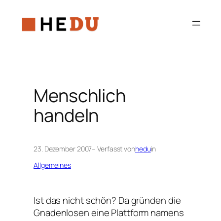
Zum
Inhalt
springen
Menschlich
handeln
23. Dezember 2007
– Verfasst von
hedu
in
Allgemeines
Ist das nicht schön? Da gründen die
Gnadenlosen eine Plattform namens