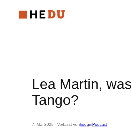
Zum
Inhalt
springen
Lea Martin, was
Tango?
7. Mai 2025
– Verfasst von
hedu
in
Podcast