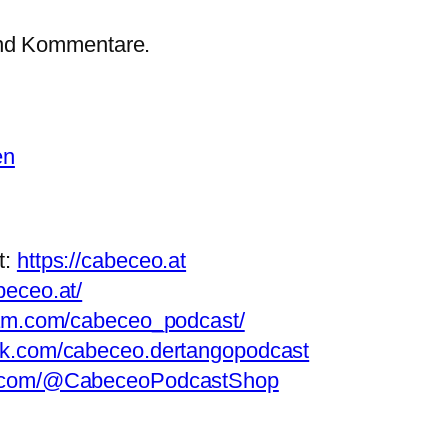
und Kommentare.
en
t:
https://cabeceo.at
beceo.at/
ram.com/cabeceo_podcast/
ok.com/cabeceo.dertangopodcast
e.com/@CabeceoPodcastShop