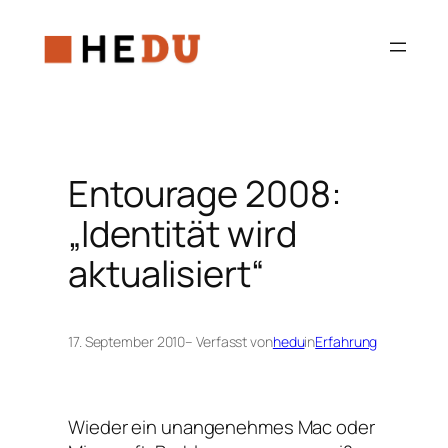
Zum
Inhalt
springen
Entourage 2008:
„Identität wird
aktualisiert“
17. September 2010
– Verfasst von
hedu
in
Erfahrung
Wieder ein unangenehmes Mac oder