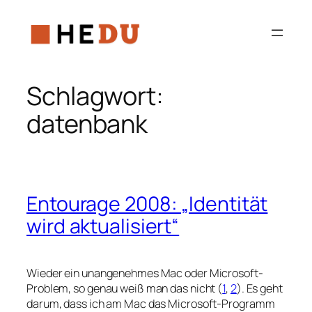
Zum
Inhalt
springen
Schlagwort:
datenbank
Entourage 2008: „Identität
wird aktualisiert“
Wieder ein unangenehmes Mac oder Microsoft-
Problem, so genau weiß man das nicht (
1
,
2
). Es geht
darum, dass ich am Mac das Microsoft-Programm