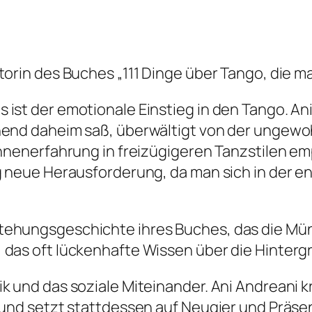
torin des Buches „111 Dinge über Tango, die m
ist der emotionale Einstieg in den Tango. Ani
nend daheim saß, überwältigt von der ungewoh
ühnenerfahrung in freizügigeren Tanzstilen em
lig neue Herausforderung, da man sich in de
tehungsgeschichte ihres Buches, das die Mü
 das oft lückenhafte Wissen über die Hinterg
k und das soziale Miteinander. Ani Andreani k
 und setzt stattdessen auf Neugier und Präse