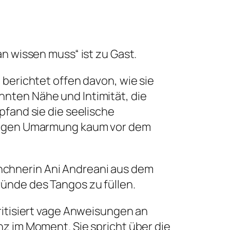
an wissen muss“ ist zu Gast.
 berichtet offen davon, wie sie
nten Nähe und Intimität, die
pfand sie die seelische
r engen Umarmung kaum vor dem
nchnerin Ani Andreani aus dem
ründe des Tangos zu füllen.
ritisiert vage Anweisungen an
nz im Moment. Sie spricht über die