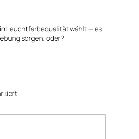
b in Leuchtfarbequalität wählt — es
rhebung sorgen, oder?
rkiert