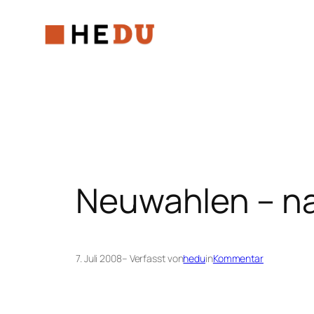
Zum
Inhalt
springen
Neuwahlen – na
7. Juli 2008
– Verfasst von
hedu
in
Kommentar