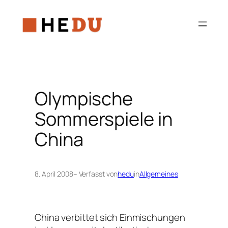
Zum
Inhalt
springen
Olympische
Sommerspiele in
China
8. April 2008
– Verfasst von
hedu
in
Allgemeines
China verbittet sich Einmischungen