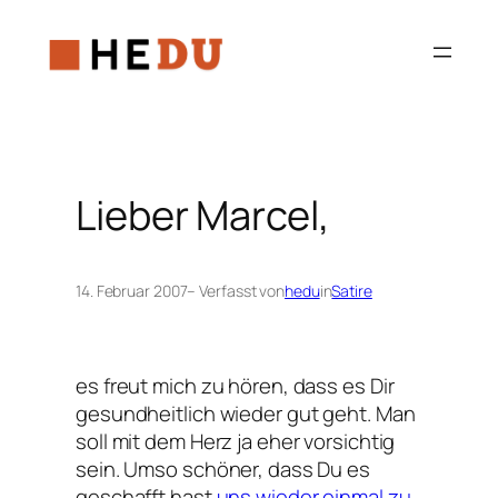
Zum
Inhalt
springen
Lieber Marcel,
14. Februar 2007
– Verfasst von
hedu
in
Satire
es freut mich zu hören, dass es Dir
gesundheitlich wieder gut geht. Man
soll mit dem Herz ja eher vorsichtig
sein. Umso schöner, dass Du es
geschafft hast
uns wieder einmal zu