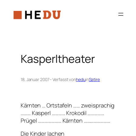
Zum
Inhalt
springen
Kasperltheater
18. Januar 2007
– Verfasst von
hedu
in
Satire
Kärnten … Ortstafeln …… zweisprachig
……… Kasperl ………… Krokodil ……………
Prügel ………………… Kärnten ……………………
Die Kinder lachen