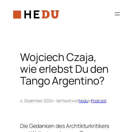
Zum
Inhalt
springen
Wojciech Czaja,
wie erlebst Du den
Tango Argentino?
4. Dezember 2024
– Verfasst von
hedu
in
Podcast
Die Gedanken des Archtikturkritikers