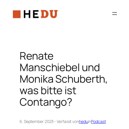
Zum
Inhalt
springen
Renate
Manschiebel und
Monika Schuberth,
was bitte ist
Contango?
6. September 2023
– Verfasst von
hedu
in
Podcast