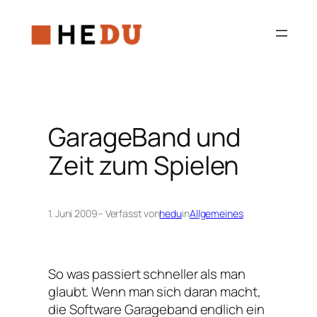
Zum
Inhalt
springen
GarageBand und
Zeit zum Spielen
1. Juni 2009
– Verfasst von
hedu
in
Allgemeines
So was passiert schneller als man
glaubt. Wenn man sich daran macht,
die Software Garageband endlich ein