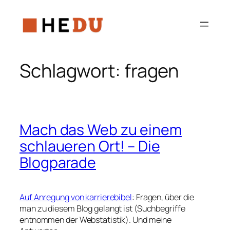
Zum
Inhalt
springen
Schlagwort:
fragen
Mach das Web zu einem
schlaueren Ort! – Die
Blogparade
Auf Anregung von karrierebibel
: Fragen, über die
man zu diesem Blog gelangt ist (Suchbegriffe
entnommen der Webstatistik). Und meine