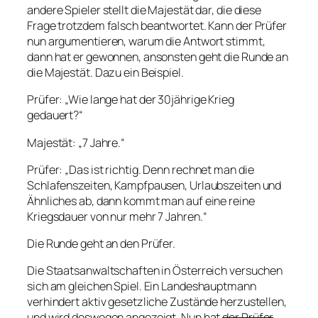
andere Spieler stellt die Majestät dar, die diese
Frage trotzdem falsch beantwortet. Kann der Prüfer
nun argumentieren, warum die Antwort stimmt,
dann hat er gewonnen, ansonsten geht die Runde an
die Majestät. Dazu ein Beispiel.
Prüfer:
„Wie lange hat der 30jährige Krieg
gedauert?“
Majestät:
„7 Jahre.“
Prüfer:
„Das ist richtig. Denn rechnet man die
Schlafenszeiten, Kampfpausen, Urlaubszeiten und
Ähnliches ab, dann kommt man auf eine reine
Kriegsdauer von nur mehr 7 Jahren.“
Die Runde geht an den Prüfer.
Die Staatsanwaltschaften in Österreich versuchen
sich am gleichen Spiel. Ein Landeshauptmann
verhindert aktiv gesetzliche Zustände herzustellen,
und wird deswegen angezeigt. Nun hat
der Prüfer