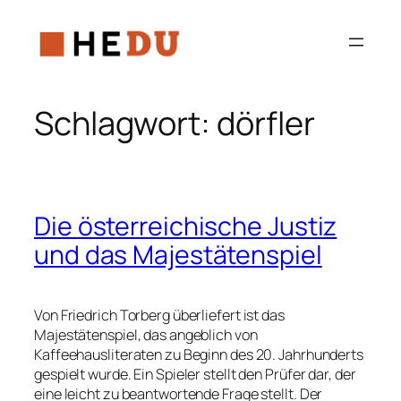
Zum
Inhalt
springen
Schlagwort:
dörfler
Die österreichische Justiz
und das Majestätenspiel
Von Friedrich Torberg überliefert ist das
Majestätenspiel, das angeblich von
Kaffeehausliteraten zu Beginn des 20. Jahrhunderts
gespielt wurde. Ein Spieler stellt den Prüfer dar, der
eine leicht zu beantwortende Frage stellt. Der