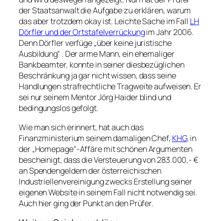
der Staatsanwalt die Aufgabe zu erklären, warum
das aber trotzdem okay ist. Leichte Sache im Fall
LH
Dörfler und der Ortstafelverrückung
im Jahr 2006.
Denn Dörfler verfüge „über keine juristische
Ausbildung“ . Der arme Mann, ein ehemaliger
Bankbeamter, konnte in seiner diesbezüglichen
Beschränkung ja gar nicht wissen, dass seine
Handlungen strafrechtliche Tragweite aufweisen. Er
sei nur seinem Mentor Jörg Haider blind und
bedingungslos gefolgt.
Wie man sich erinnert, hat auch das
Finanzministerium seinem damaligen Chef,
KHG
, in
der „Homepage“-Affäre mit schönen Argumenten
bescheinigt, dass die Versteuerung von 283.000,- €
an Spendengeldern der österreichischen
Industriellenvereinigung zwecks Erstellung seiner
eigenen Website in seinem Fall nicht notwendig sei.
Auch hier ging der Punkt an den Prüfer.