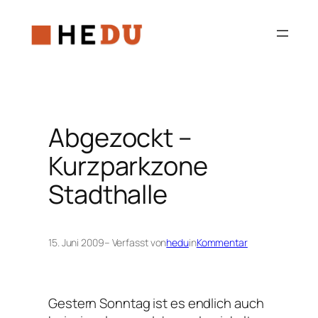
Zum
Inhalt
springen
Abgezockt –
Kurzparkzone
Stadthalle
15. Juni 2009
– Verfasst von
hedu
in
Kommentar
Gestern Sonntag ist es endlich auch