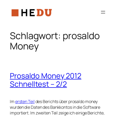
Zum
Inhalt
springen
Schlagwort:
prosaldo
Money
Prosaldo Money 2012
Schnelltest – 2/2
Im
ersten Teil
des Berichts über prosaldo money
wurden die Daten des Bankkontos in die Software
importiert. Im zweiten Teil zeige ich einige Berichte,