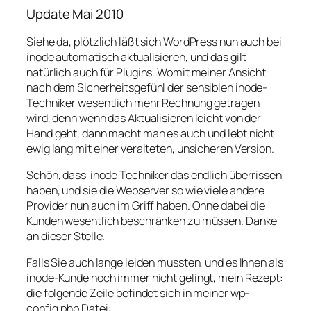
Update Mai 2010
Siehe da, plötzlich läßt sich WordPress nun auch bei
inode automatisch aktualisieren, und das gilt
natürlich auch für Plugins. Womit meiner Ansicht
nach dem Sicherheitsgefühl der sensiblen inode-
Techniker wesentlich mehr Rechnung getragen
wird, denn wenn das Aktualisieren leicht von der
Hand geht, dann macht man es auch und lebt nicht
ewig lang mit einer veralteten, unsicheren Version.
Schön, dass inode Techniker das endlich überrissen
haben, und sie die Webserver so wie viele andere
Provider nun auch im Griff haben. Ohne dabei die
Kunden wesentlich beschränken zu müssen. Danke
an dieser Stelle.
Falls Sie auch lange leiden mussten, und es Ihnen als
inode-Kunde noch immer nicht gelingt, mein Rezept:
die folgende Zeile befindet sich in meiner wp-
config.php Datei: