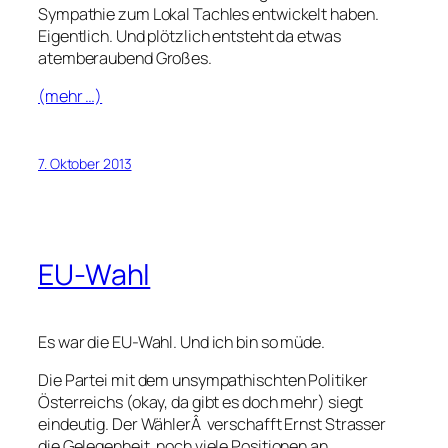
Sympathie zum Lokal Tachles entwickelt haben.
Eigentlich. Und plötzlich entsteht da etwas
atemberaubend Großes.
(mehr …)
7. Oktober 2013
EU-Wahl
Es war die EU-Wahl. Und ich bin so müde.
Die Partei mit dem unsympathischten Politiker
Österreichs (okay, da gibt es doch mehr) siegt
eindeutig. Der WählerÂ verschafft Ernst Strasser
die Gelegenheit, noch viele Positionen an