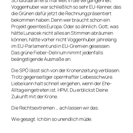
Schuld daran erst mal weit in die Vergangenheit.
Voggenhuber war schließlich so sehr EU-Kenner, das
die Grünen dafür jetzt die Rechnung präsentiert
bekommen haben. Denn wer braucht schon ein
Projekt geeintes Europa. Oder so ähnlich. Gott, was
hätte Lunacek nicht alles an Stimmen abräumen
können, hätte vorher nicht Voggenhuber jahrelang
im EU-Parlament und in EU-Gremien gesessen.
Das grüne Fieber-Delirium nimmt jedenfalls
beängstigende Ausmaße an.
Die SPÖ lässt sich von der Kronenzeitung verblasen.
Trotz gegenseitiger opernhafter Liebesschwüre.
Liebe kann halt schnell vergehen, wenn der Ehe-
Alltag eingetreten ist. HPM, Du erblickst Deine
Zukunft mit der Krone.
Die Rechtsextremen … ach lassen wir das.
Wie gesagt. Ich bin so unendlich müde.