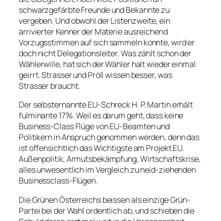
schwarzgefärbte Freunde und Bekannte zu
vergeben. Und obwohl der Listenzweite, ein
arrivierter Kenner der Materie ausreichend
Vorzugsstimmen auf sich sammeln konnte, wird er
doch nicht Delegationsleiter. Was zählt schon der
Wählerwille, hat sich der Wähler halt wieder einmal
geirrt. Strasser und Pröll wissen besser, was
Strasser braucht.
Der selbsternannte EU-Schreck H. P. Martin erhält
fulminante 17%. Weil es darum geht, dass keine
Business-Class Flüge von EU-Beamten und
Politikern in Anspruch genommen werden, denn das
ist offensichtlich das Wichtigste am Projekt EU.
Außenpolitik, Armutsbekämpfung, Wirtschaftskrise,
alles unwesentlich im Vergleich zu neid-ziehenden
Businessclass-Flügen.
Die Grünen Österreichs beissen als einzige Grün-
Partei bei der Wahl ordentlich ab, und schieben die