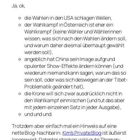
Ja, ok,
die Wahlen in den USA schlagen Wellen,
der Wahlkampf in Österreich ist eher ein
Wahlkrampf (keine Wähler und Wählerinnen
wissen, was sich nach den Wahlen ändern soll,
und warum daher diesmal überhaupt gewählt
werden soll),
angeblich hat China sein Image aufgrund
opulenter Show-Effekte ändern können (und
wiederum niemand kann sagen, warum das so
sein soll, oder was sich deswegen an der Tibet-
Problematik geändert hat),
die Krone will sich zwar ausdrücklich nicht in
den Wahlkampf einmischen (und tut das aber
mit jedem einzelnen Satz in jeder Ausgabe),
und und und.
Trotzdem aber einfach mal ein Hinweis auf eine
nette Blog-Nachbarin:
Kim’s Private Blog
ist äußerst
lesenswert. Dahinter stecken viele gute Themen-