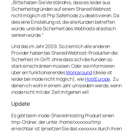
„Bitte haben Sie Verständnis, dass es leider aus
Sicherheitsgründen auf einem Shared Webhost
nicht möglich ist Php Safemode zu deaktivieren. Da
dies eine Einstellung ist, die alle Kunden betreffen
würde, und die Sicherheit des Webhosts drastisch
senken würde.“
Und das im Jahr 2009. So ziemlich alle anderen
Provider haben bei Shared Webhost-Produkten die
Sicherheit im Griff, ohne dass sich die Kunden so
stark einschränken müssen. Oder sie informieren
über ein funktionierendes
Workaround
(diese ist
leider bei inode nicht möglich), wie
HostEurope
. Zu
denen ich wohl in einem Jahr umsiedeln werde, wenn
inode nicht mit der Zeit mitgehen will.
Update
Es gibt beim inode-Shared Hosting Produkt einen
tmp-Ordner, der unter /home/xxxxxxx/tmp
erreichbar ist (ersetzen Sie das xxxxxxxx durch Ihren