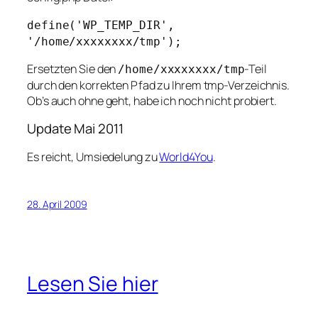
define('WP_TEMP_DIR',
'/home/xxxxxxxx/tmp');
Ersetzten Sie den
-Teil
/home/xxxxxxxx/tmp
durch den korrekten Pfad zu Ihrem tmp-Verzeichnis.
Ob’s auch ohne geht, habe ich noch nicht probiert.
Update Mai 2011
Es reicht, Umsiedelung zu
World4You
.
28. April 2009
Lesen Sie hier