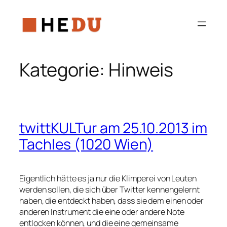
Zum
Inhalt
springen
Kategorie:
Hinweis
twittKULTur am 25.10.2013 im
Tachles (1020 Wien)
Eigentlich hätte es ja nur die Klimperei von Leuten
werden sollen, die sich über Twitter kennengelernt
haben, die entdeckt haben, dass sie dem einen oder
anderen Instrument die eine oder andere Note
entlocken können, und die eine gemeinsame