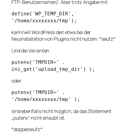
FTP-Benutzernamen). Aber trotz Angabe mit
define('WP_TEMP_DIR',
'/home/xxxxxxxx/tmp');
kann/will WordPress den etwa bei der
Neuinstallation von Plugins nicht nutzen. *seufz*
Und die Varianten
putenv('TMPDIR=' .
ini_get('upload_tmp_dir') );
oder
putenv('TMPDIR=' .
'/home/xxxxxxxx/tmp' );
sind ebenfalls nicht möglich, da das Statement
„putenv“ nicht erlaubt ist.
*doppelseufz*